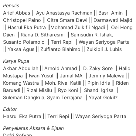
Penulis
Arief Abbas || Ayu Anastasya Rachman || Basri Amin ||
Christopel Paino || Citra Smara Dewi || Darmawati Majid
|| Hasrul Eka Putra ||Mohamad Zulkifli Ngadi || Oei Hong
Djien || Riana D. Sitharesmi || Samsudin R. Ishak,
Susanto Polamolo || Terri Repi || Wayan Seriyoga Parta
|| Yaksa Agus || Zulfianto Biahimo || Zulkipli J. Lubis
Karya Rupa
Akbar Abdullah || Arnold Ahmad || D. Zaky Sore || Halid
Mustapa || Iwan Yusuf || Jamal MA || Jemmy Malewa ||
Komang Wastra || Moh. Rivai Katili || Pipin Idris || Riden
Baruadi || Rizal Misilu || Ryo Koni || Shandi Igrisa ||
Suleman Dangkua, Syam Terrajana || Yayat Gokilz
Editor
Hasrul Eka Putra || Terri Repi || Wayan Seriyoga Parta
Penyelaras Aksara & Ejaan
Defri Sofyan